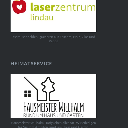
lasern, schneiden, gravieren auf Früchte, Holz, Glas und
Pappe
HEIMATSERVICE
Hausmeister Willhalm, Tätigkeiten aller Art. Wir erledigen
für Sie Ihre Arbeiten rund um Haus und Garten.